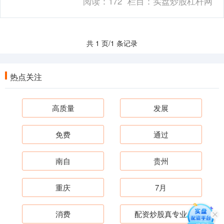
阅读：
172
栏目：
实盘炒股杠杆网
向第一财....
共 1 页/1 条记录
热点关注
高质量
发展
免费
通过
南自
贵州
重庆
7月
消费
配资炒股真专业