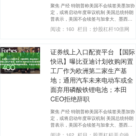
聚焦·产经 特朗普称美国不会续签美墨加协
定，或将启动年度审议机制 美国总统特朗
普表示，美国不会续签与加拿大、墨西哥
达成的贸易协定，这预示着三方将围绕汽
阅读：
160
栏目：
炒股杠杆10倍网
车及其他重....
证券线上入口配资平台 【国际
快讯】曝比亚迪计划收购闲置
工厂作为欧洲第二家生产基
地；通用汽车未来电动车或全
面弃用磷酸铁锂电池；本田
CEO拒绝辞职
聚焦·产经 特朗普称美国不会续签美墨加协
定，或将启动年度审议机制 美国总统特朗
普表示，美国不会续签与加拿大、墨西哥
达成的贸易协定，这预示着三方将围绕汽
阅读：
162
栏目：
股票杠杆开户操