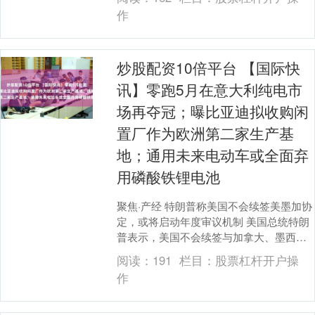
车及其他重....
作
炒股配资10倍平台 【国际快
讯】零跑5月在意大利纯电市
场再夺冠；曝比亚迪拟收购闲
置厂作为欧洲第二家生产基
地；通用未来电动车或全面弃
用磷酸铁锂电池
聚焦·产经 特朗普称美国不会续签美墨加协
定，或将启动年度审议机制 美国总统特朗
普表示，美国不会续签与加拿大、墨西哥
达成的贸易协定，这预示着三方将围绕汽
阅读：
191
栏目：
股票杠杆开户操
车及其他重....
作