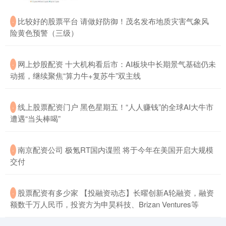
​比较好的股票平台 请做好防御！茂名发布地质灾害气象风
·
险黄色预警（三级）
​网上炒股配资 十大机构看后市：AI板块中长期景气基础仍未
·
动摇，继续聚焦“算力牛+复苏牛”双主线
​线上股票配资门户 黑色星期五！“人人赚钱”的全球AI大牛市
·
遭遇“当头棒喝”
​南京配资公司 极氪RT国内谍照 将于今年在美国开启大规模
·
交付
​股票配资有多少家 【投融资动态】长曜创新A轮融资，融资
·
额数千万人民币，投资方为申昊科技、Brizan Ventures等