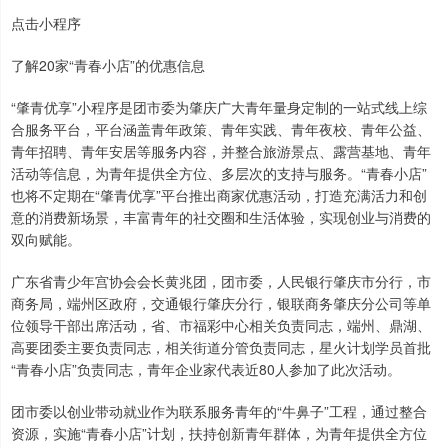
点击小程序
了解20家“青春小店”的优惠信息
“肇青优享”小程序是团市委为肇庆广大青年量身定制的一站式线上综
合服务平台，平台涵盖青年政策、青年实践、青年夜校、青年公益、
青年招聘、青年安居等服务内容，并整合旅游景点、露营基地、青年
活动等信息，为青年提供全方位、多层次的支持与服务。“青春小店”
也将不定期在“肇青优享”平台推出商家优惠活动，打造充满活力和创
意的消费新场景，丰富青年的社交圈和生活体验，实现创业与消费的
双向赋能。
广东省青少年宫协会会长黄兆团，团市委，人民银行肇庆市分行，市
商务局，端州区政府，交通银行肇庆分行，银联商务肇庆分公司等单
位领导干部出席活动，省、市福彩中心相关负责同志，端州、鼎湖、
高要团委主要负责同志，相关街道分管负责同志，星火计划学员首批
“青春小店”负责同志，青年企业家代表近80人参加了此次活动。
团市委以创业带动就业作为联系服务青年的“牛鼻子”工程，通过整合
资源，实施“青春小店”计划，扶持创新青年群体，为青年提供全方位