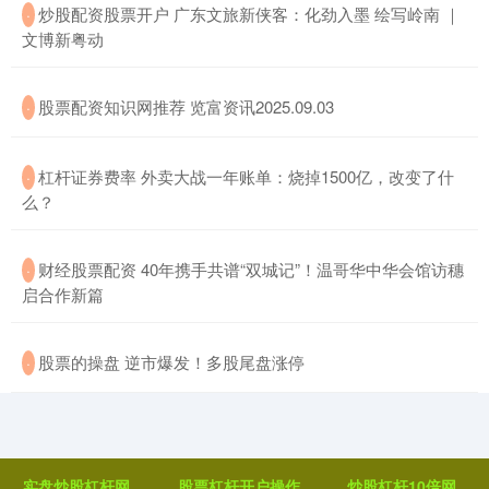
​炒股配资股票开户 广东文旅新侠客：化劲入墨 绘写岭南 ｜
·
文博新粤动
​股票配资知识网推荐 览富资讯2025.09.03
·
​杠杆证券费率 外卖大战一年账单：烧掉1500亿，改变了什
·
么？
​财经股票配资 40年携手共谱“双城记”！温哥华中华会馆访穗
·
启合作新篇
​股票的操盘 逆市爆发！多股尾盘涨停
·
实盘炒股杠杆网
股票杠杆开户操作
炒股杠杆10倍网