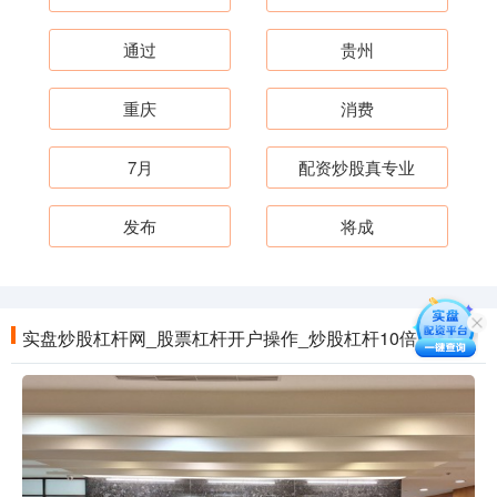
通过
贵州
重庆
消费
7月
配资炒股真专业
发布
将成
实盘炒股杠杆网_股票杠杆开户操作_炒股杠杆10倍网