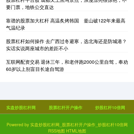
要门票，地铁公交直达
靠谱的股票加大杠杆 高温炙烤韩国 釜山破122年来最高
气温纪录
股票杠杆如何操作 去广西过冬避寒，选北海还是防城港？
实话实说两座城市的差距不小
互联网配资交易 退休三年，和老伴跑2000公里自驾，奉劝
60岁以上别盲目长途自驾游
实盘炒股杠杆网
股票杠杆开户操作
炒股杠杆10倍网
Powered by
实盘炒股杠杆网_股票杠杆开户操作_炒股杠杆10倍网
RSS地图
HTML地图