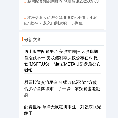
股票配资知识网推荐 览富资讯2025.09.03
杠杆炒股收益怎么算 618装机必看：七彩
虹5款神卡 从入门到旗舰一步到位
最新文章
唐山股票配资平台 美股前瞻|三大股指期
货涨跌不一 美联储利率决议公布在即 微
软(MSFT.US)、Meta(META.US)盘后公布
财报
股票投资交流平台 狂赚万亿还清地方债，
合肥给全国城市上了一课：靠投资也能翻
身
配资世界 章泽天疯狂拼事业，刘强东眼光
绝了