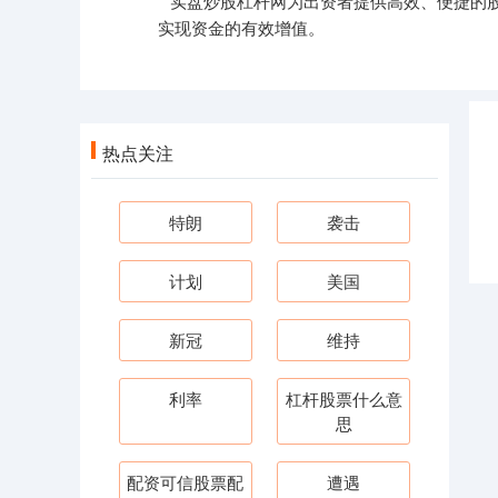
实盘炒股杠杆网为出资者提供高效、便捷的
实现资金的有效增值。
热点关注
特朗
袭击
计划
美国
新冠
维持
利率
杠杆股票什么意
思
配资可信股票配
遭遇