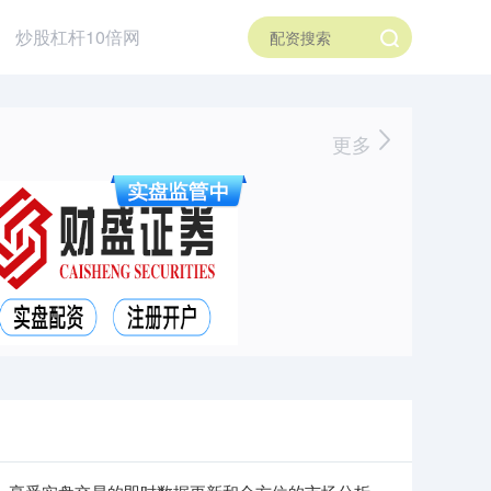
炒股杠杆10倍网
更多