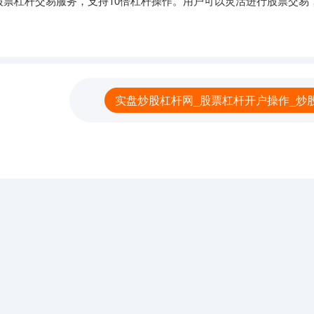
股票杠杆交易服务，支持10倍杠杆操作。用户可以灵活进行股票交易
实盘炒股杠杆网_股票杠杆开户操作_炒股