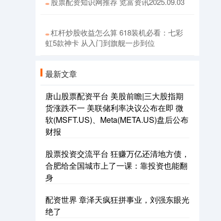
股票配资知识网推荐 览富资讯2025.09.03
杠杆炒股收益怎么算 618装机必看：七彩
虹5款神卡 从入门到旗舰一步到位
最新文章
唐山股票配资平台 美股前瞻|三大股指期
货涨跌不一 美联储利率决议公布在即 微
软(MSFT.US)、Meta(META.US)盘后公布
财报
股票投资交流平台 狂赚万亿还清地方债，
合肥给全国城市上了一课：靠投资也能翻
身
配资世界 章泽天疯狂拼事业，刘强东眼光
绝了