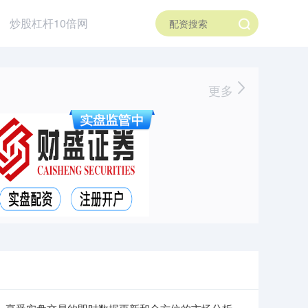
炒股杠杆10倍网
更多