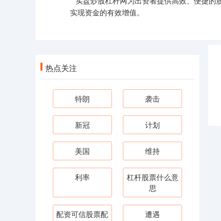
实盘炒股杠杆网为出资者提供高效、便捷的
实现资金的有效增值。
热点关注
特朗
袭击
新冠
计划
美国
维持
利率
杠杆股票什么意
思
配资可信股票配
遭遇