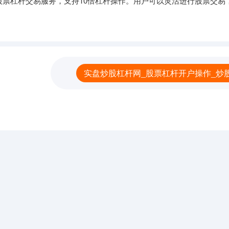
股票杠杆交易服务，支持10倍杠杆操作。用户可以灵活进行股票交易
实盘炒股杠杆网_股票杠杆开户操作_炒股