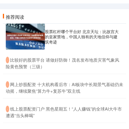
推荐阅读
股票杠杆哪个平台好 北京天坛：比故宫大
的皇家禁地，中国人独有的天地信仰与建
筑奇迹
​比较好的股票平台 请做好防御！茂名发布地质灾害气象风
·
险黄色预警（三级）
​网上炒股配资 十大机构看后市：AI板块中长期景气基础仍未
·
动摇，继续聚焦“算力牛+复苏牛”双主线
​线上股票配资门户 黑色星期五！“人人赚钱”的全球AI大牛市
·
遭遇“当头棒喝”