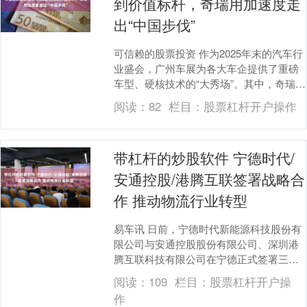
到价值标杆，奇瑞用加速度走
出“中国步伐”
可信赖的股票投资 作为2025年末的汽车行
业盛会，广州车展为各大车企提供了重磅
车型、硬核技术的“大秀场”。其中，奇瑞集
团携34款车型及领先技术成果登陆羊城，
阅读：
82
栏目：
股票杠杆开户操作
并交....
带杠杆的炒股软件 宁德时代/
安通控股/港腾互联签署战略合
作 推动物流行业转型
易车讯 日前，宁德时代新能源科技股份有
限公司与安通控股股份有限公司、深圳港
腾互联科技有限公司在宁德正式签署三方
战略合作协议，三方拟通过整合各自在电
阅读：
109
栏目：
股票杠杆开户操
池技术、物流网....
作