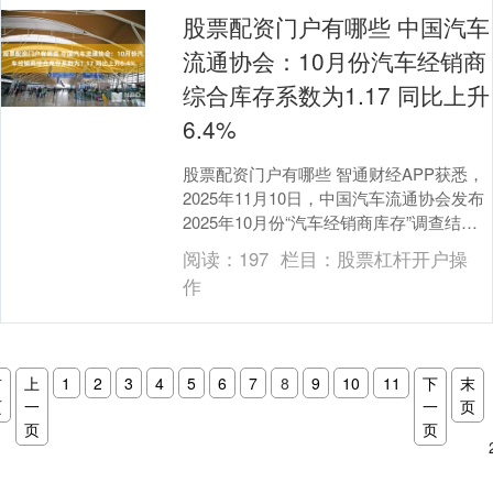
股票配资门户有哪些 中国汽车
流通协会：10月份汽车经销商
综合库存系数为1.17 同比上升
6.4%
股票配资门户有哪些 智通财经APP获悉，
2025年11月10日，中国汽车流通协会发布
2025年10月份“汽车经销商库存”调查结
果：10月份汽车经销商综合库存系数....
阅读：
197
栏目：
股票杠杆开户操
作
首
上
1
2
3
4
5
6
7
8
9
10
11
下
末
页
一
一
页
页
页