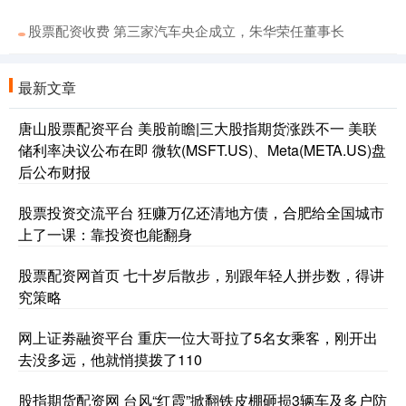
股票配资收费 第三家汽车央企成立，朱华荣任董事长
最新文章
唐山股票配资平台 美股前瞻|三大股指期货涨跌不一 美联
储利率决议公布在即 微软(MSFT.US)、Meta(META.US)盘
后公布财报
股票投资交流平台 狂赚万亿还清地方债，合肥给全国城市
上了一课：靠投资也能翻身
股票配资网首页 七十岁后散步，别跟年轻人拼步数，得讲
究策略
网上证劵融资平台 重庆一位大哥拉了5名女乘客，刚开出
去没多远，他就悄摸拨了110
股指期货配资网 台风“红霞”掀翻铁皮棚砸损3辆车及多户防