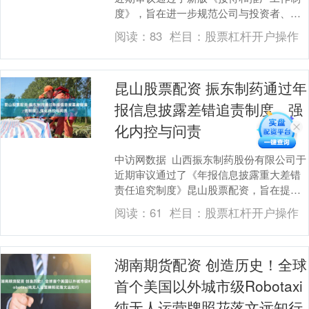
度》，旨在进一步规范公司与投资者、分
析师及媒体等外部各方的沟通行为，提升
阅读：
83
栏目：
股票杠杆开户操作
公司治理透明....
昆山股票配资 振东制药通过年
报信息披露差错追责制度，强
化内控与问责
中访网数据 山西振东制药股份有限公司于
近期审议通过了《年报信息披露重大差错
责任追究制度》昆山股票配资，旨在提升
公司规范运作水平及年报信息披露质量。
阅读：
61
栏目：
股票杠杆开户操作
该制度明确了....
湖南期货配资 创造历史！全球
首个美国以外城市级Robotaxi
纯无人运营牌照花落文远知行