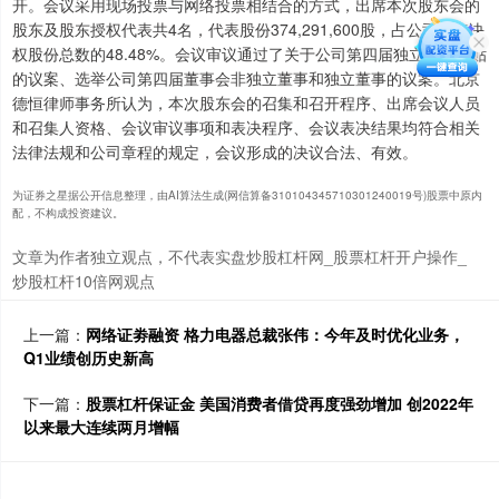
开。会议采用现场投票与网络投票相结合的方式，出席本次股东会的
股东及股东授权代表共4名，代表股份374,291,600股，占公司有表决
权股份总数的48.48%。会议审议通过了关于公司第四届独立董事津贴
的议案、选举公司第四届董事会非独立董事和独立董事的议案。北京
德恒律师事务所认为，本次股东会的召集和召开程序、出席会议人员
和召集人资格、会议审议事项和表决程序、会议表决结果均符合相关
法律法规和公司章程的规定，会议形成的决议合法、有效。
为证券之星据公开信息整理，由AI算法生成(网信算备310104345710301240019号)股票中原内
配，不构成投资建议。
文章为作者独立观点，不代表实盘炒股杠杆网_股票杠杆开户操作_
炒股杠杆10倍网观点
上一篇：
网络证劵融资 格力电器总裁张伟：今年及时优化业务，
Q1业绩创历史新高
下一篇：
股票杠杆保证金 美国消费者借贷再度强劲增加 创2022年
以来最大连续两月增幅