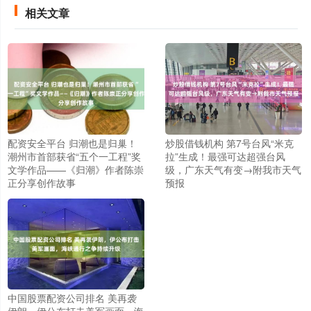
相关文章
配资安全平台 归潮也是归巢！
炒股借钱机构 第7号台风“米克
潮州市首部获省“五个一工程”奖
拉”生成！最强可达超强台风
文学作品——《归潮》作者陈崇
级，广东天气有变→附我市天气
正分享创作故事
预报
中国股票配资公司排名 美再袭
伊朗，伊公布打击美军画面，海