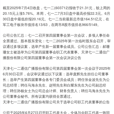
截至2025年7月4日收盘，七一二(603712)报收于21.31元，较上周的
20.15元上涨5.76%。本周，七一二7月3日盘中最高价报22.3元。6月
30日盘中最低价报20.16元。七一二当前最新总市值164.51亿元，在
军工电子板块市值排名13/63，在两市A股市值排名966/5149。
公司公告汇总：七一二召开第四届董事会第一次会议，多项人事任命
全票通过。股本股东变化：七一二2025年第一次临时股东会召开，审
议通过多项议案，选举产生新一届董事会成员。公司公告汇总：郝珊
珊女士被选举为公司第四届董事会职工代表董事。天津七一二通信广
播股份有限公司第四届董事会第一次会议决议公告
天津七一二通信广播股份有限公司第四届董事会第一次会议于2025年
6月30日召开，会议审议通过以下议案：选举庞辉先生担任公司董事
长；选举产生第四届董事会各专门委员会成员；聘任张金波先生为公
司总经理；聘任马海永先生、赵明先生和白耀东先生为公司副总经
理；聘任孙杨女士为公司总会计师、财务负责人；聘任马海永先生为
公司董事会秘书。所有议案均获得全票通过。
天津七一二通信广播股份有限公司关于选举公司职工代表董事的公告
公司于2025年6月27日召开职工代表大会，全体与会职工代表一致同