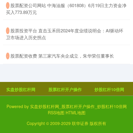
​股票配资公司网站 中海油服（601808）6月19日主力资金净
·
买入773.89万元
​股票投资平台 直击玉禾田2024年度业绩说明会：AI驱动环
·
卫市场进入历史拐点
​股票配资收费 第三家汽车央企成立，朱华荣任董事长
·
实盘炒股杠杆网
股票杠杆开户操作
炒股杠杆10倍网
Powered by
实盘炒股杠杆网_股票杠杆开户操作_炒股杠杆10倍网
RSS地图
HTML地图
Copyright
© 2009-2029
联华证券
版权所有