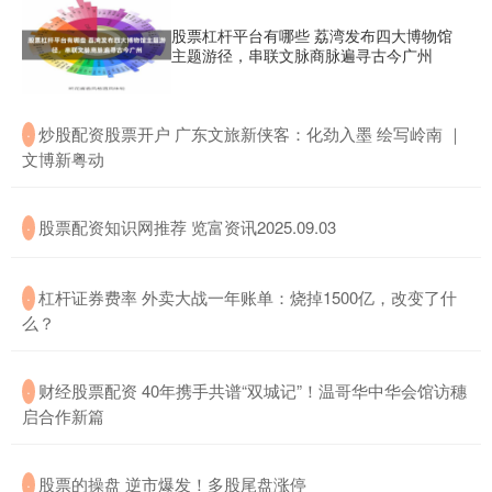
股票杠杆平台有哪些 荔湾发布四大博物馆
主题游径，串联文脉商脉遍寻古今广州
​炒股配资股票开户 广东文旅新侠客：化劲入墨 绘写岭南 ｜
·
文博新粤动
​股票配资知识网推荐 览富资讯2025.09.03
·
​杠杆证券费率 外卖大战一年账单：烧掉1500亿，改变了什
·
么？
​财经股票配资 40年携手共谱“双城记”！温哥华中华会馆访穗
·
启合作新篇
​股票的操盘 逆市爆发！多股尾盘涨停
·